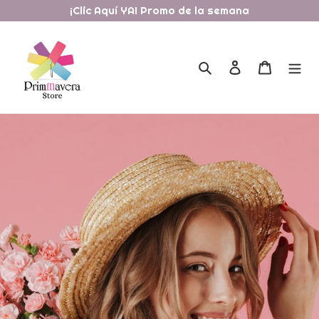
Ir
¡Clic Aquí YA! Promo de la semana
directamente
al
contenido
Buscar
Ingresar
Carrito