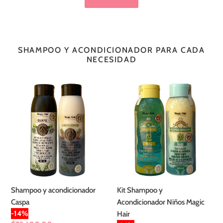
SHAMPOO Y ACONDICIONADOR PARA CADA
NECESIDAD
Shampoo
Kit
y
Shampoo
acondicionador
y
Caspa
Acondicionador
Niños
Magic
Hair
Shampoo y acondicionador
Kit Shampoo y
Caspa
Acondicionador Niños Magic
-14%
Hair