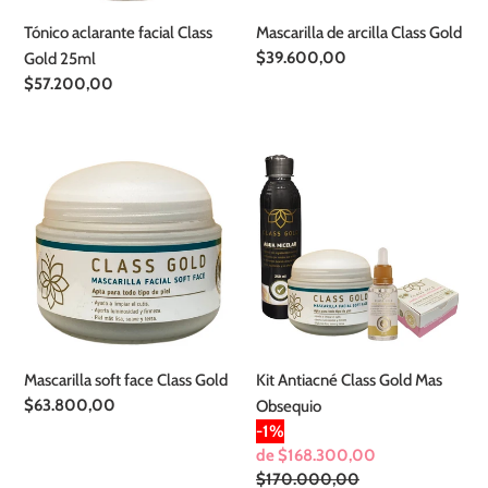
Tónico aclarante facial Class
Mascarilla de arcilla Class Gold
Precio
$39.600,00
Gold 25ml
habitual
Precio
$57.200,00
habitual
Mascarilla
Kit
soft
Antiacné
face
Class
Class
Gold
Gold
Mas
Obsequio
Mascarilla soft face Class Gold
Kit Antiacné Class Gold Mas
Precio
$63.800,00
Obsequio
habitual
-1%
Precio
de $168.300,00
de
Precio
$170.000,00