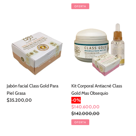
venta
habitual
OFERTA
Jabón
Kit
facial
Corporal
Class
Antiacné
Gold
Class
Para
Gold
Piel
Mas
Grasa
Obsequio
Jabón facial Class Gold Para
Kit Corporal Antiacné Class
Piel Grasa
Gold Mas Obsequio
Precio
$35.200,00
-0%
habitual
Precio
$140.600,00
de
Precio
$142.000,00
venta
habitual
OFERTA