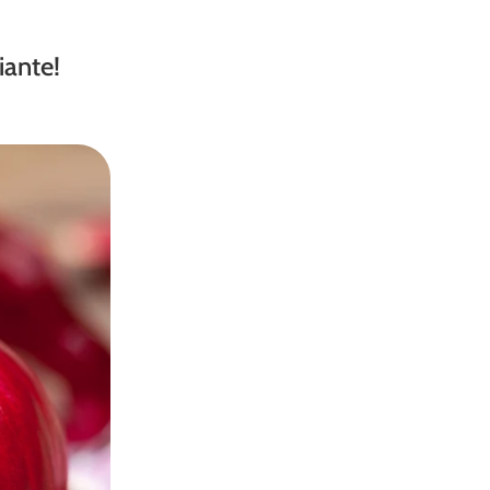
iante!