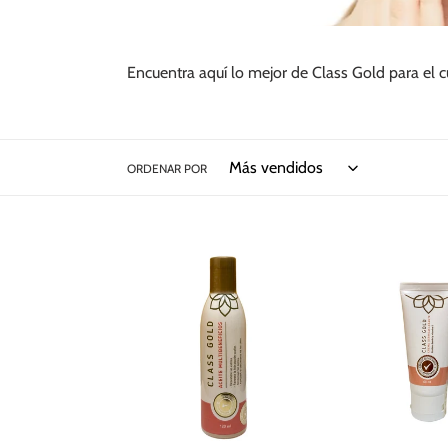
Encuentra aquí lo mejor de Class Gold para el c
ORDENAR POR
Aceite
Kit
multibeneficios
Tonico
Class
Aclarante
Gold
Facial
120
y
ml
Dermoaclaran
60ml
Class