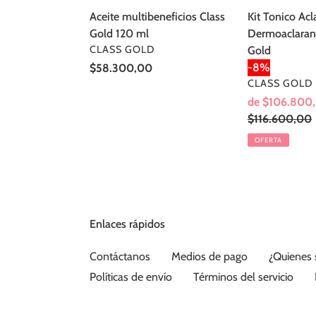
Gold
Aceite multibeneficios Class
Kit Tonico Acl
Gold 120 ml
Dermoaclaran
PROVEEDOR
CLASS GOLD
Gold
-8%
Precio
$58.300,00
PROVEEDOR
CLASS GOLD
habitual
Precio
de $106.800
de
Precio
$116.600,00
venta
habitual
OFERTA
Enlaces rápidos
Contáctanos
Medios de pago
¿Quienes
Políticas de envío
Términos del servicio