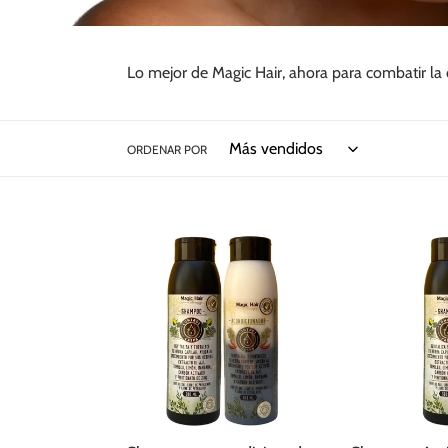
Lo mejor de Magic Hair, ahora para combatir l
ORDENAR POR
Shampoo
Shampoo
y
Anticaspa
acondicionador
Magic
Caspa
Hair