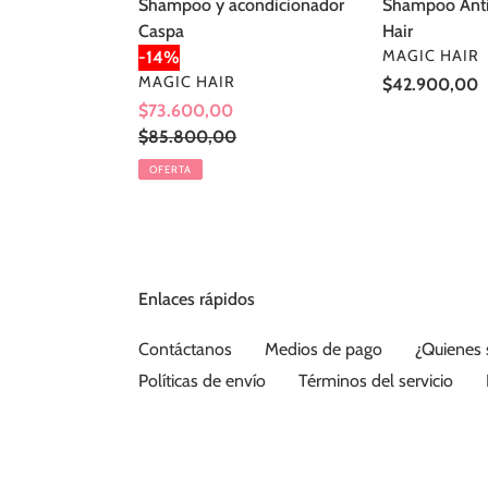
Shampoo y acondicionador
Shampoo Anti
Caspa
Hair
PROVEEDOR
MAGIC HAIR
-14%
PROVEEDOR
MAGIC HAIR
Precio
$42.900,00
Precio
$73.600,00
habitual
de
Precio
$85.800,00
venta
habitual
OFERTA
Enlaces rápidos
Contáctanos
Medios de pago
¿Quienes
Políticas de envío
Términos del servicio