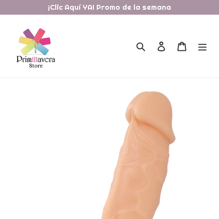
Ir
¡Clic Aquí YA! Promo de la semana
directamente
al
contenido
Buscar
Ingresar
Carrito