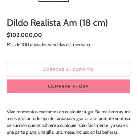
Dildo Realista Am (18 cm)
Precio
$102.000,00
habitual
Mas de 100 unidades vendidas esta semana
AGREGAR AL CARRITO
COMPRAR AHORA
Agregando
el
Vive momentos excitantes en cualquier lugar. Su realismo ayuda
producto
a desarrollar todo tipo de fantasías y gracias a su potente ventosa
a
de succión que se adhiere a cualquier sitio fácilmente; ya sea en
tu
una parte plana, una silla, una mesa, incluso en las bañeras.
carrito